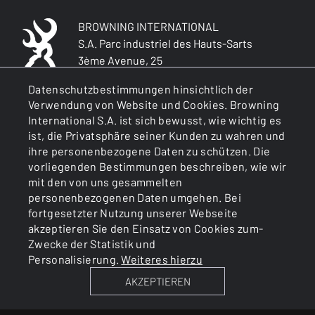
BROWNING INTERNATIONAL
S.A. Parc industriel des Hauts-Sarts
3ème Avenue, 25
B-4040, HERSTAL BELGIUM
Datenschutzbestimmungen hinsichtlich der
R.P.M. Liège : BE0430.037.226
Verwendung von Website und Cookies. Browning
Büchsenmacher-Zulassung
International S.A. ist sich bewusst, wie wichtig es
Nr.2/6/01/00014 vertreten durch MP
ist, die Privatsphäre seiner Kunden zu wahren und
Dechêne
ihre personenbezogene Daten zu schützen. Die
Aufsichtsbehörde: Gouverneur der Provinz
vorliegenden Bestimmungen beschreiben, wie wir
Lüttich
mit den von uns gesammelten
personenbezogenen Daten umgehen. Bei
fortgesetzter Nutzung unserer Webseite
ALLGEMEINES
akzeptieren Sie den Einsatz von Cookies zum-
Zwecke der Statistik und
Personalisierung.
Weiteres hierzu
DIENSTLEISTUNGEN
AKZEPTIEREN