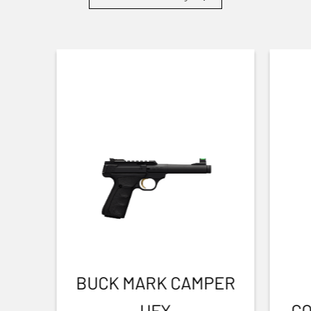
BUCK MARK CAMPER
UFX
CO