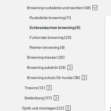
browning rucksäcke und taschen
(48)
rucksäcke browning
(11)
schiesstaschen browning
(8)
futterrale browning
(20)
riemen browning
(9)
browning messer
(20)
browning zubehör
(29)
browning schutz für hunde
schiessbrille browning
schützenöl browning
gehörschutz browning
diverses zubehör browning
reinigungszubehör browning
waffenzubehör browning
(36)
tresore
browning hundeschutzwesten
browning hundezubehör
(12)
bekleidung
tresore 14450 browning
tresore 1143-1 browning
(117)
optik und montagen
teamspirit
tracker
sweatshirts
polo
velino / javelin
summit
schiessweste
beinlinge
hemden
early season
xpo
ultimate
coldkill
handschuhe
kappen
norfolk
(22)