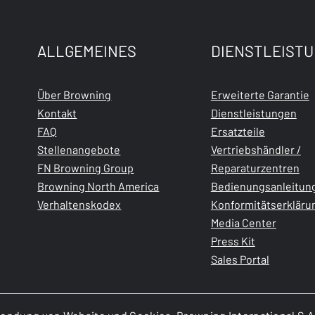
ALLGEMEINES
DIENSTLEIST
Über Browning
Erweiterte Garantie
Kontakt
Dienstleistungen
FAQ
Ersatzteile
Stellenangebote
Vertriebshändler /
FN Browning Group
Reparaturzentren
Browning North America
Bedienungsanleitun
Verhaltenskodex
Konformitätserkläru
Media Center
Press Kit
Sales Portal