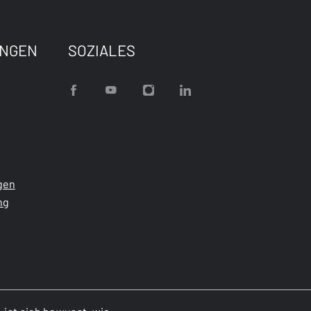
UNGEN
SOZIALES
gen
ng