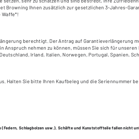
e setzen, sehr zu schätzen und sind bestrebt, Ihre Zufriedenh
tet Browning Ihnen zusätzlich zur gesetzlichen 3-Jahres-Garan
e Waffe*!
längerung berechtigt. Der Antrag auf Garantieverlängerung m
e in Anspruch nehmen zu können, müssen Sie sich für unsere
Deutschland, Irland, Italien, Norwegen, Portugal, Spanien, S
s. Halten Sie bitte Ihren Kaufbeleg und die Seriennummer be
(Federn, Schlagbolzen usw.). Schäfte und Kunststoffteile fallen nicht un