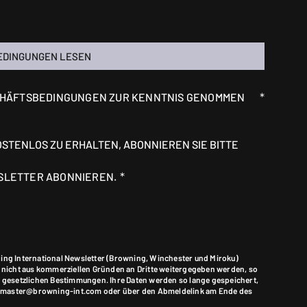
EDINGUNGEN LESEN
*
SCHÄFTSBEDINGUNGEN ZUR KENNTNIS GENOMMEN
STENLOS ZU ERHALTEN, ABONNIEREN SIE BITTE
*
SLETTER ABONNIEREN.
ing International Newsletter (Browning, Winchester und Miroku)
d nicht aus kommerziellen Gründen an Dritte weitergegeben werden, so
n gesetzlichen Bestimmungen. Ihre Daten werden so lange gespeichert,
 webmaster@browning-int.com oder über den Abmeldelink am Ende des