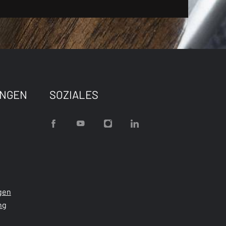
UNGEN
SOZIALES
gen
ng