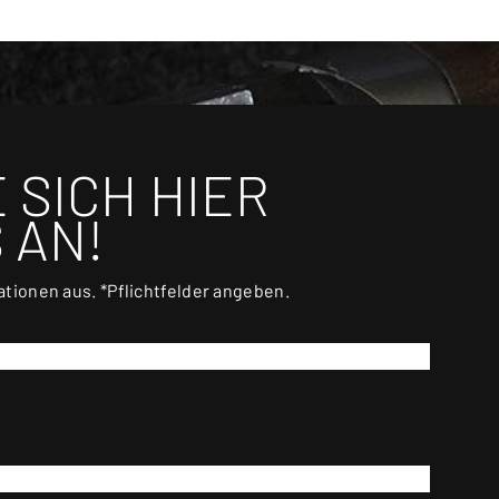
 SICH HIER
 AN!
mationen aus. *Pflichtfelder angeben.
*
NACHNAME