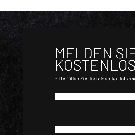
MELDEN SIE
KOSTENLOS
Bitte füllen Sie die folgenden Infor
*
VORNAME
*
E-MAIL