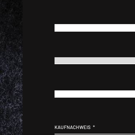
*
GEBURTSDATUM
*
WAFFENMODELL
*
SERIENNUMMER
*
KAUFNACHWEIS