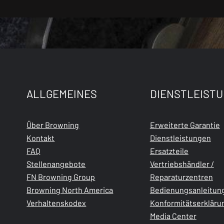
ALLGEMEINES
DIENSTLEIST
Über Browning
Erweiterte Garantie
Kontakt
Dienstleistungen
FAQ
Ersatzteile
Stellenangebote
Vertriebshändler /
FN Browning Group
Reparaturzentren
Browning North America
Bedienungsanleitun
Verhaltenskodex
Konformitätserkläru
Media Center