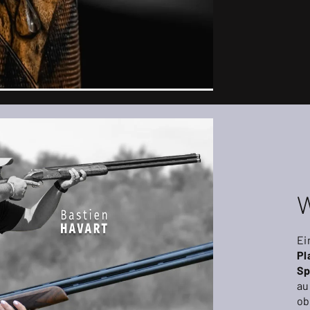
W
Ei
Pl
Sp
au
ob