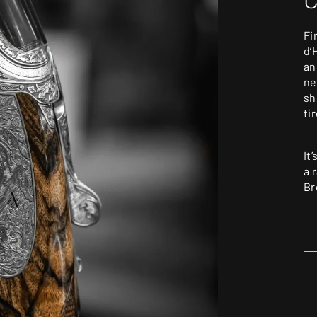
Fi
d’
an
ne
sh
ti
It
a 
Br