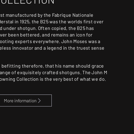
rst manufactured by the Fabrique Nationale
Herstal in 1925, the B25 was the worlds first over
d under shotgun. Often copied, the B25 has
ver been bettered, and remains an icon for
ooting experts everywhere. John Moses was a
reless innovator and a legend in the truest sense
’s befitting therefore, that his name should grace
range of exquisitely crafted shotguns. The John M
owning Collection is the very best of what we do.
More information