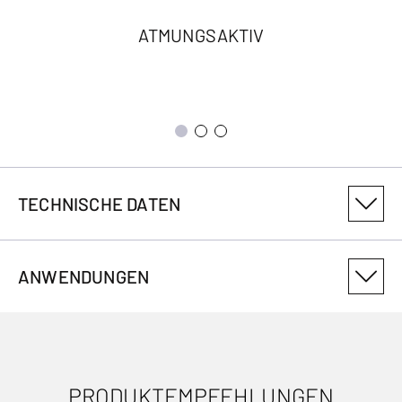
ATMUNGSAKTIV
TECHNISCHE DATEN
PRODUKTVARIANTENNUMMER
ANWENDUNGEN
3019094401
ANTIMIKROBIELL
Nein
PRODUKTEMPFEHLUNGEN
ANWENDUNGEN
WASSERABWEISEND