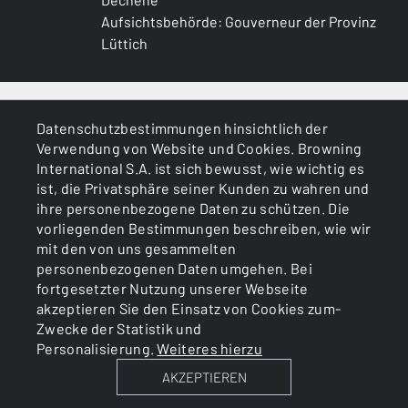
Aufsichtsbehörde: Gouverneur der Provinz
Lüttich
ALLGEMEINES
Datenschutzbestimmungen hinsichtlich der
Verwendung von Website und Cookies. Browning
DIENSTLEISTUNGEN
International S.A. ist sich bewusst, wie wichtig es
ist, die Privatsphäre seiner Kunden zu wahren und
ihre personenbezogene Daten zu schützen. Die
vorliegenden Bestimmungen beschreiben, wie wir
mit den von uns gesammelten
personenbezogenen Daten umgehen. Bei
fortgesetzter Nutzung unserer Webseite
akzeptieren Sie den Einsatz von Cookies zum-
Cookies
Politik zum Datenschutz
Zwecke der Statistik und
Personalisierung.
Weiteres hierzu
AKZEPTIEREN
BROWNING INTERNATIONAL S.A. © 2025 - Member of FN
Browning Group