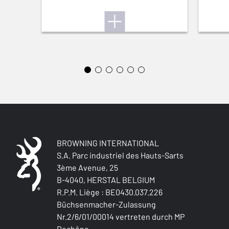
Ja
TROCKNET SCHNELL
Ja
GERÄUSCHARM
Ja
STRETCHSTOFF
Ja
BROWNING INTERNATIONAL
S.A. Parc industriel des Hauts-Sarts
3ème Avenue, 25
B-4040, HERSTAL BELGIUM
R.P.M. Liège : BE0430.037.226
Büchsenmacher-Zulassung
Nr.2/6/01/00014 vertreten durch MP
Dechêne