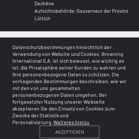
Dechêne
Aufsichtsbehörde: Gouverneur der Provinz
Lüttich
ALLGEMEINES
Datenschutzbestimmungen hinsichtlich der
Verwendung von Website und Cookies. Browning
DIENSTLEISTUNGEN
International S.A. ist sich bewusst, wie wichtig es
ist, die Privatsphäre seiner Kunden zu wahren und
ihre personenbezogene Daten zu schützen. Die
vorliegenden Bestimmungen beschreiben, wie wir
mit den von uns gesammelten
personenbezogenen Daten umgehen. Bei
fortgesetzter Nutzung unserer Webseite
akzeptieren Sie den Einsatz von Cookies zum-
Cookies
Politik zum Datenschutz
Zwecke der Statistik und
Personalisierung.
Weiteres hierzu
AKZEPTIEREN
BROWNING INTERNATIONAL S.A. © 2025 - Member of FN
Browning Group