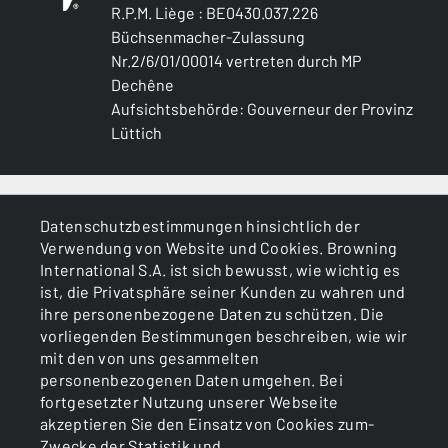
R.P.M. Liège : BE0430.037.226
Büchsenmacher-Zulassung
Nr.2/6/01/00014 vertreten durch MP
Dechêne
Aufsichtsbehörde: Gouverneur der Provinz
Lüttich
ALLGEMEINES
Datenschutzbestimmungen hinsichtlich der
Verwendung von Website und Cookies. Browning
DIENSTLEISTUNGEN
International S.A. ist sich bewusst, wie wichtig es
ist, die Privatsphäre seiner Kunden zu wahren und
ihre personenbezogene Daten zu schützen. Die
vorliegenden Bestimmungen beschreiben, wie wir
mit den von uns gesammelten
personenbezogenen Daten umgehen. Bei
fortgesetzter Nutzung unserer Webseite
akzeptieren Sie den Einsatz von Cookies zum-
Cookies
Politik zum Datenschutz
Zwecke der Statistik und