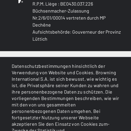
R.P.M. Liège : BE0430.037.226
Büchsenmacher-Zulassung
Nr.2/6/01/00014 vertreten durch MP
Dechêne
Aufsichtsbehörde: Gouverneur der Provinz
Lüttich
ALLGEMEINES
Datenschutzbestimmungen hinsichtlich der
Verwendung von Website und Cookies. Browning
DIENSTLEISTUNGEN
International S.A. ist sich bewusst, wie wichtig es
ist, die Privatsphäre seiner Kunden zu wahren und
ihre personenbezogene Daten zu schützen. Die
vorliegenden Bestimmungen beschreiben, wie wir
mit den von uns gesammelten
personenbezogenen Daten umgehen. Bei
fortgesetzter Nutzung unserer Webseite
akzeptieren Sie den Einsatz von Cookies zum-
Cookies
Politik zum Datenschutz
Zwecke der Statistik und