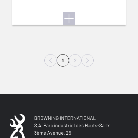
1
2
BROWNING INTERNATIONAL
S.A. Parc industriel des Hauts-Sarts
3ème Avenue, 25