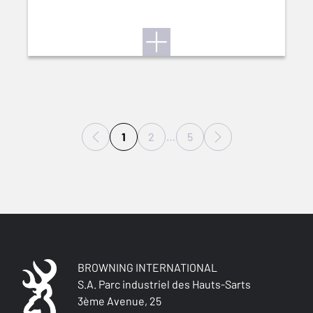
1
2
…
5
BROWNING INTERNATIONAL
S.A. Parc industriel des Hauts-Sarts
3ème Avenue, 25