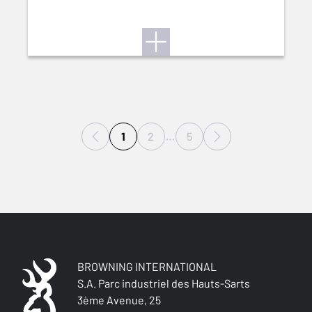
1
2
…
5
BROWNING INTERNATIONAL
S.A. Parc industriel des Hauts-Sarts
3ème Avenue, 25