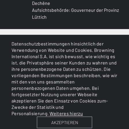
Dechêne
Aufsichtsbehörde: Gouverneur der Provinz
Lüttich
ALLGEMEINES
Datenschutzbestimmungen hinsichtlich der
Verwendung von Website und Cookies. Browning
DIENSTLEISTUNGEN
International S.A. ist sich bewusst, wie wichtig es
ist, die Privatsphäre seiner Kunden zu wahren und
ihre personenbezogene Daten zu schützen. Die
vorliegenden Bestimmungen beschreiben, wie wir
mit den von uns gesammelten
personenbezogenen Daten umgehen. Bei
fortgesetzter Nutzung unserer Webseite
akzeptieren Sie den Einsatz von Cookies zum-
Cookies
Politik zum Datenschutz
Zwecke der Statistik und
Personalisierung.
Weiteres hierzu
AKZEPTIEREN
BROWNING INTERNATIONAL S.A. © 2025 - Member of FN
Browning Group