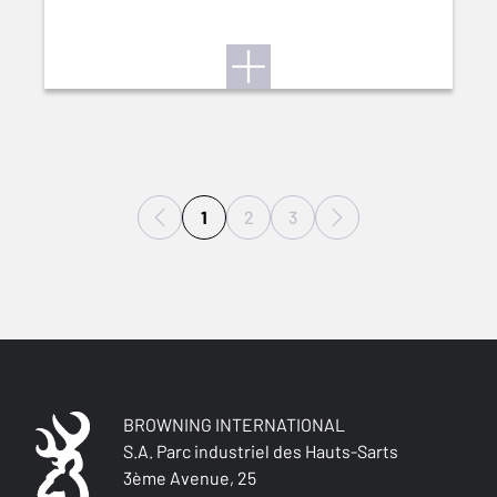
1
2
3
BROWNING INTERNATIONAL
S.A. Parc industriel des Hauts-Sarts
3ème Avenue, 25