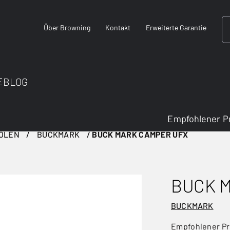
Über Browning
Kontakt
Erweiterte Garantie
E
BLOG
Empfohlener P
TOLEN
BUCKMARK
BUCK MARK CAMPER UFX
BUCK 
BUCKMARK
Empfohlener Pr