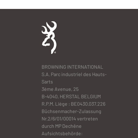
BROWNING INTERNATIONAL
S.A. Parc industriel des Hauts-
Sarts
3ème Avenue, 25
B-4040, HERSTAL BELGIUM
R.P.M. Liège : BE0430.037.226
Büchsenmacher-Zulassung
Nr.2/6/01/00014 vertreten
durch MP Dechêne
Aufsichtsbehörde: