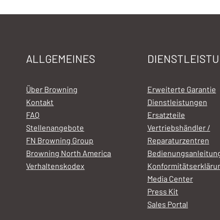
ALLGEMEINES
DIENSTLEIST
Über Browning
Erweiterte Garantie
Kontakt
Dienstleistungen
FAQ
Ersatzteile
Stellenangebote
Vertriebshändler /
FN Browning Group
Reparaturzentren
Browning North America
Bedienungsanleitun
Verhaltenskodex
Konformitätserkläru
Media Center
Press Kit
Sales Portal