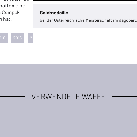
haften eine
im Compak
Goldmedaille
 hat.
bei der Österreichische Meisterschaft im Jagdpar
016
2015
2013
2012
2011
2010
2009
2008
20
VERWENDETE WAFFE