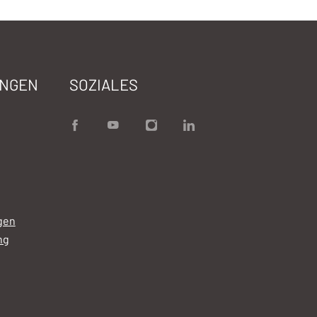
UNGEN
SOZIALES
gen
ng