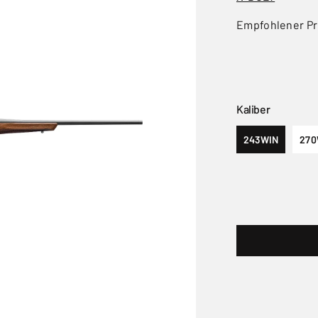
Empfohlener Pr
Kaliber
243WIN
270