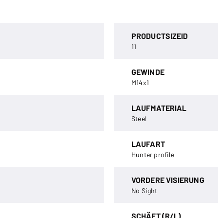
PRODUCTSIZEID
11
GEWINDE
M14x1
LAUFMATERIAL
Steel
LAUFART
Hunter profile
VORDERE VISIERUNG
No Sight
SCHÄFT (R/L)