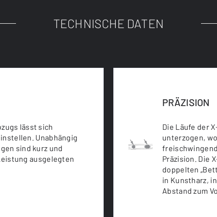
TECHNISCHE DATEN
PRÄZISION
ugs lässt sich
Die Läufe der X
einstellen. Unabhängig
unterzogen, wo
gen sind kurz und
freischwingend
 Leistung ausgelegten
Präzision. Die X
doppelten „Bett
in Kunstharz, i
Abstand zum Vo