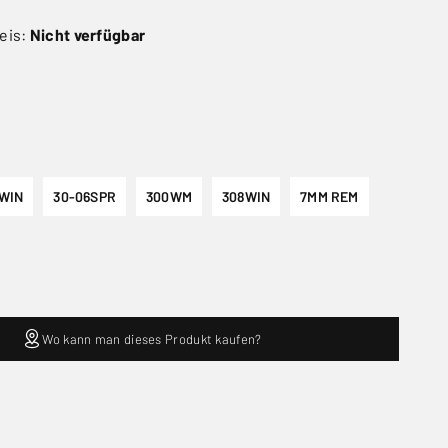
eis:
Nicht verfügbar
WIN
30-06SPR
300WM
308WIN
7MM REM
Wo kann man dieses Produkt kaufen?