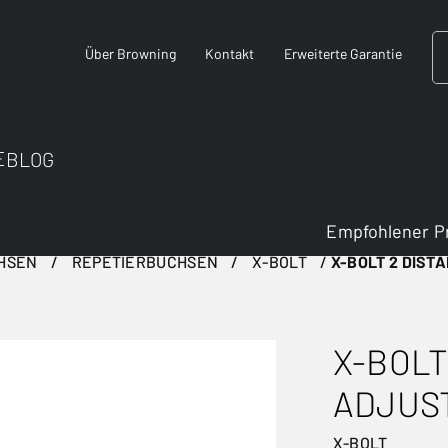
Über Browning
Kontakt
Erweiterte Garantie
E
BLOG
Empfohlener P
HSEN
REPETIERBÜCHSEN
X-BOLT
X-BOLT 2 DIST
X-BOLT
ADJUS
X-BOLT