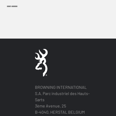
BROWNING INTERNATIONAL
S.A. Parc industriel des Hauts-
Sarts
3ème Avenue, 25
B-4040, HERSTAL BELGIUM