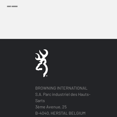
BROWNING INTERNATIONAL
S.A. Parc industriel des Hauts-
Sarts
3ème Avenue, 25
B-4040, HERSTAL BELGIUM