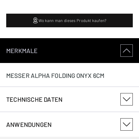
Wo kann man dieses Produkt kaufen?
MERKMALE
MESSER ALPHA FOLDING ONYX 6CM
TECHNISCHE DATEN
PRODUKTVARIANTENNUMMER
ANWENDUNGEN
3222502