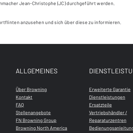
enmacher Jean-Christophe (JC) durchgeführt werden.
ortflinten anzusehen und sich über diese zu informieren.
ALLGEMEINES
DIENSTLEIST
Über Browning
Erweiterte Garantie
Kontakt
Dienstleistungen
FAQ
Ersatzteile
Stellenangebote
Vertriebshändler /
FN Browning Group
Reparaturzentren
Browning North America
Bedienungsanleitun