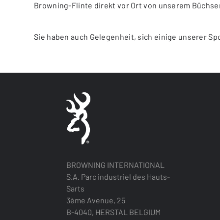
Browning-Flinte direkt vor Ort von unserem Büchs
Sie haben auch Gelegenheit, sich einige unserer Sp
BROWNING INTERNATIONAL
S.A. Parc industriel des Hauts-
Sarts
3ème Avenue, 25
B-4040, HERSTAL BELGIUM