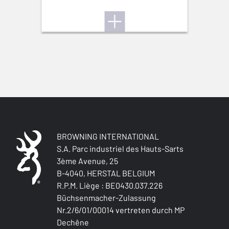
MAGAZIN
DBM-Drop Box Magazine
ABZUGSVARIANTE
Fixed
VERSCHLUSSMATERIAL
Steel
BROWNING INTERNATIONAL
MECHANISMUS (R/L)
S.A. Parc industriel des Hauts-Sarts
Ambidextrous
3ème Avenue, 25
B-4040, HERSTAL BELGIUM
SICHERHEIT
R.P.M. Liège : BE0430.037.226
Thumb safety
Büchsenmacher-Zulassung
Nr.2/6/01/00014 vertreten durch MP
Dechêne