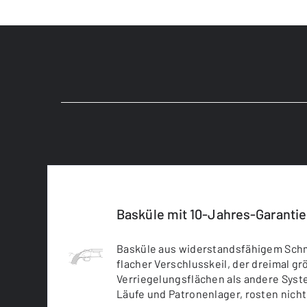
Basküle mit 10-Jahres-Garantie
Basküle aus widerstandsfähigem Schm
flacher Verschlusskeil, der dreimal g
Verriegelungsflächen als andere Syst
Läufe und Patronenlager, rosten nicht