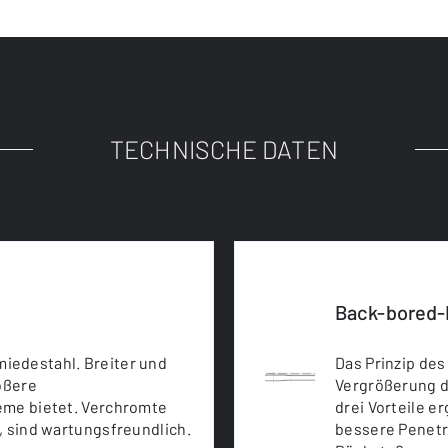
TECHNISCHE DATEN
Back-bored-
iedestahl. Breiter und
Das Prinzip de
rößere
Vergrößerung d
eme bietet. Verchromte
drei Vorteile e
, sind wartungsfreundlich.
bessere Penetr