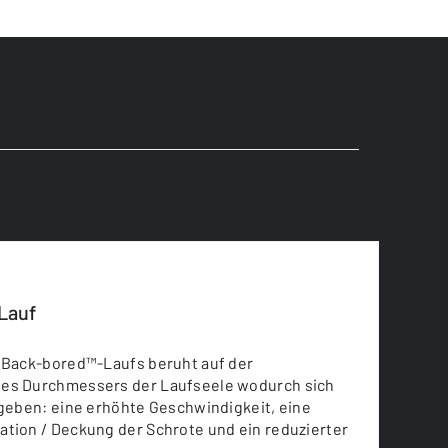
Lauf
s Back-bored™-Laufs beruht auf der
es Durchmessers der Laufseele wodurch sich
rgeben: eine erhöhte Geschwindigkeit, eine
ation / Deckung der Schrote und ein reduzierter