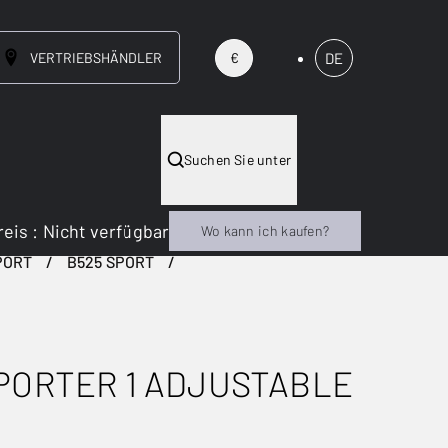
VERTRIEBSHÄNDLER
DE
€
Suchen Sie unter
reis
:
Nicht verfügbar
Wo kann ich kaufen?
PORT
B525 SPORT
PORTER 1 ADJUSTABLE