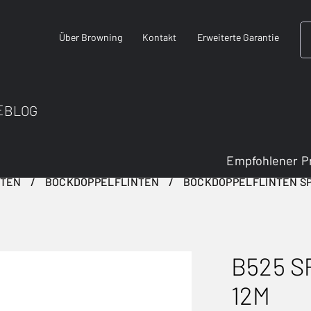
Über Browning
Kontakt
Erweiterte Garantie
E
BLOG
Empfohlener P
NTEN
BOCKDOPPELFLINTEN
BOCKDOPPELFLINTEN S
B525 S
12M