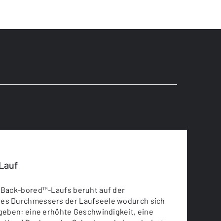
Lauf
s Back-bored™-Laufs beruht auf der
es Durchmessers der Laufseele wodurch sich
rgeben: eine erhöhte Geschwindigkeit, eine