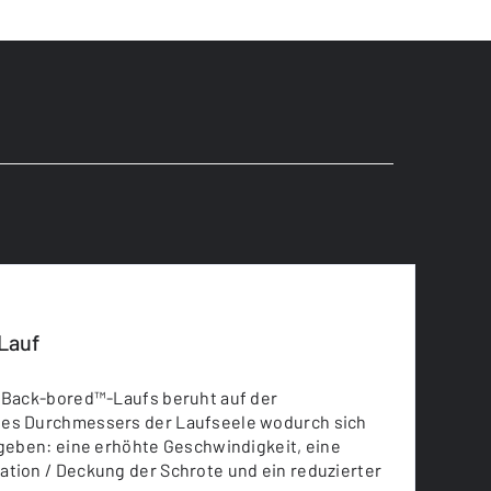
Lauf
s Back-bored™-Laufs beruht auf der
es Durchmessers der Laufseele wodurch sich
rgeben: eine erhöhte Geschwindigkeit, eine
ation / Deckung der Schrote und ein reduzierter