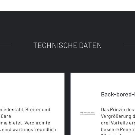
TECHNISCHE DATEN
Back-bored-
iedestahl. Breiter und
Das Prinzip de
rößere
Vergrößerung d
eme bietet. Verchromte
drei Vorteile e
, sind wartungsfreundlich.
bessere Penetr