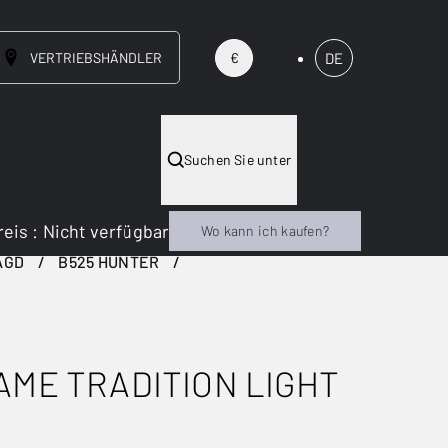
VERTRIEBSHÄNDLER
DE
€
Suchen Sie unter
reis
:
Nicht verfügbar
Wo kann ich kaufen?
AGD
B525 HUNTER
AME TRADITION LIGHT