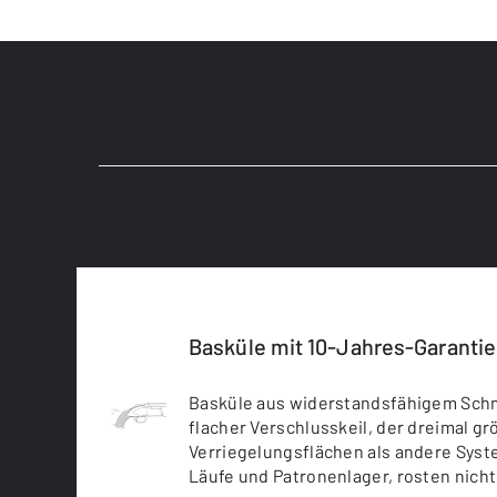
Basküle mit 10-Jahres-Garantie
Basküle aus widerstandsfähigem Schm
flacher Verschlusskeil, der dreimal g
Verriegelungsflächen als andere Syst
Läufe und Patronenlager, rosten nicht