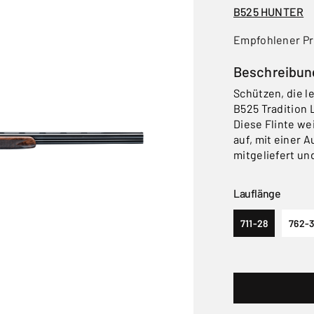
B525 HUNTER
Empfohlener Pr
Beschreibun
Schützen, die l
B525 Tradition 
Diese Flinte we
auf, mit einer 
mitgeliefert und
Lauflänge
711-28
762-