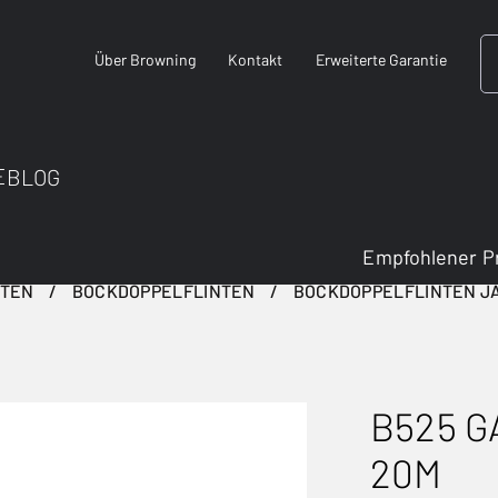
Über Browning
Kontakt
Erweiterte Garantie
E
BLOG
Empfohlener P
NTEN
BOCKDOPPELFLINTEN
BOCKDOPPELFLINTEN J
B525 G
20M