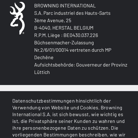
SCHÄFT (R/L)
BROWNING INTERNATIONAL
Left handed
S.A. Parc industriel des Hauts-Sarts
3ème Avenue, 25
B-4040, HERSTAL BELGIUM
SCHAFTART
Pistol stock
R.P.M. Liège : BE0430.037.226
Büchsenmacher-Zulassung
Nr.2/6/01/00014 vertreten durch MP
SCHAFT OBERFLÄCHE
Dechêne
Oil finish
Aufsichtsbehörde: Gouverneur der Provinz
Lüttich
MATERIAL DES (VORDER-)SCHAFTS
Turkish Grade 2
ALLGEMEINES
PALM SWELL
Datenschutzbestimmungen hinsichtlich der
Nein
Verwendung von Website und Cookies. Browning
DIENSTLEISTUNGEN
International S.A. ist sich bewusst, wie wichtig es
SENKUNG AN SCHAFTRÜCKEN (MM)
ist, die Privatsphäre seiner Kunden zu wahren und
36 mm
ihre personenbezogene Daten zu schützen. Die
vorliegenden Bestimmungen beschreiben, wie wir