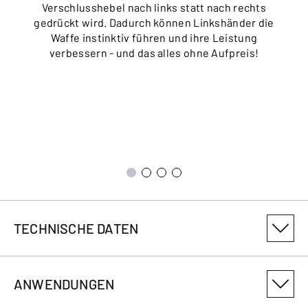
Verschlusshebel nach links statt nach rechts
gedrückt wird. Dadurch können Linkshänder die
Waffe instinktiv führen und ihre Leistung
verbessern - und das alles ohne Aufpreis!
TECHNISCHE DATEN
PRODUKTVARIANTENNUMMER
ANWENDUNGEN
018289304