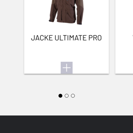
Zum Benutzerhandbuch
LAUFVERARBEITUNG AUSSEN
Blued Gloss Finish
LAUFLÄNGE
711-28
JACKE ULTIMATE PRO
LAUFART
Back bore
VORDERE VISIERUNG
Brass bead
HILFSKORN
0
VERSTELLBARER SCHAFTRÜCKEN
Nein