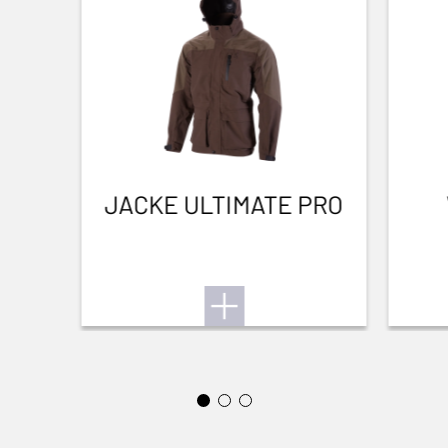
das Benutzerhandbuch.
CHOKE SYSTEM
Invector Plus™
Niederwild
Zum Benutzerhandbuch
LAUFVERARBEITUNG AUSSEN
Blued Gloss Finish
LAUFLÄNGE
711-28
JACKE ULTIMATE PRO
LAUFART
Back bore
VORDERE VISIERUNG
White Bead
HILFSKORN
0