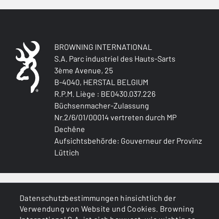
VERSTELLBARER SCHAFTRÜCKEN
Nein
SCHÄFT (R/L)
BROWNING INTERNATIONAL
Right handed
S.A. Parc industriel des Hauts-Sarts
3ème Avenue, 25
B-4040, HERSTAL BELGIUM
SCHAFTART
Pistol stock
R.P.M. Liège : BE0430.037.226
Büchsenmacher-Zulassung
Nr.2/6/01/00014 vertreten durch MP
SCHAFT OBERFLÄCHE
Dechêne
Oil finish
Aufsichtsbehörde: Gouverneur der Provinz
Lüttich
MATERIAL DES (VORDER-)SCHAFTS
Turkish Grade 2
ALLGEMEINES
PALM SWELL
Datenschutzbestimmungen hinsichtlich der
Nein
Verwendung von Website und Cookies. Browning
DIENSTLEISTUNGEN