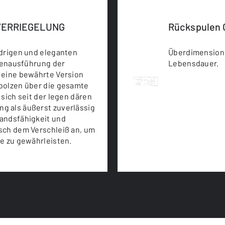
 VERRIEGELUNG
Rückspulen 
edrigen und eleganten
Überdimensioni
pfenausführung der
Lebensdauer.
 eine bewährte Version
bolzen über die gesamte
 sich seit der legen dären
g als äußerst zuverlässig
andsfähigkeit und
sch dem Verschleiß an, um
le zu gewährleisten.