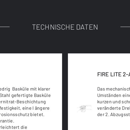
TECHNISCHE DATEN
FIRE LITE 2
edrig Basküle mit klarer
Das mechanisch
Stahl gefertigte Basküle
Umständen eine
bernitrat-Beschichtung
kurzen und sch
estigkeit, eine l ängere
veränderte Dre
osionsschutz bietet.
der 2. Abzugsst
rantie.
leichtert die