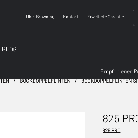
Über Browning
Kontakt
Erweiterte Garantie
E
BLOG
Empfohlener P
NTEN
BOCKDOPPELFLINTEN
BOCKDOPPELFLINTEN S
825 PR
825 PRO