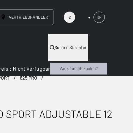
VERTRIEBSHÄNDLER
DE
€
Suchen Sie unter
reis
:
Nicht verfügbar
Wo kann ich kaufen?
PORT
825 PRO
O SPORT ADJUSTABLE 12