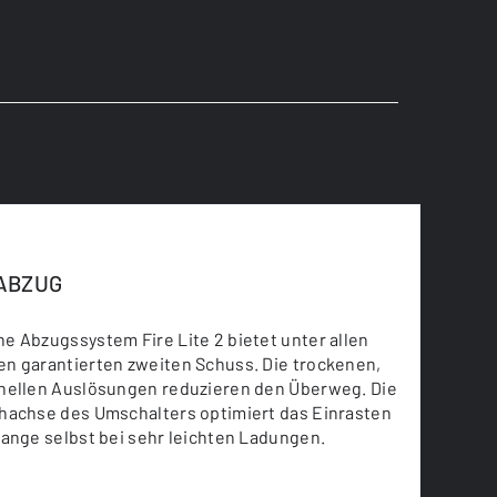
-ABZUG
e Abzugssystem Fire Lite 2 bietet unter allen
n garantierten zweiten Schuss. Die trockenen,
nellen Auslösungen reduzieren den Überweg. Die
hachse des Umschalters optimiert das Einrasten
ange selbst bei sehr leichten Ladungen.