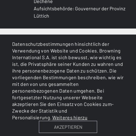
Dechêne
Oil finish
Aufsichtsbehörde: Gouverneur der Provinz
Lüttich
SCHAFTLÄNGE
375
ALLGEMEINES
MATERIAL DES (VORDER-)SCHAFTS
Datenschutzbestimmungen hinsichtlich der
American Grade 5/6
Verwendung von Website und Cookies. Browning
DIENSTLEISTUNGEN
International S.A. ist sich bewusst, wie wichtig es
PALM SWELL
ist, die Privatsphäre seiner Kunden zu wahren und
Nein
ihre personenbezogene Daten zu schützen. Die
vorliegenden Bestimmungen beschreiben, wie wir
mit den von uns gesammelten
SENKUNG AN SCHAFTRÜCKEN (MM)
personenbezogenen Daten umgehen. Bei
36
fortgesetzter Nutzung unserer Webseite
akzeptieren Sie den Einsatz von Cookies zum-
SENKUNG AN SCHAFTKAPPE (MM)
Cookies
Politik zum Datenschutz
Zwecke der Statistik und
56
Personalisierung.
Weiteres hierzu
AKZEPTIEREN
BROWNING INTERNATIONAL S.A. © 2025 - Member of FN
SCHAFTKAPPE
Browning Group