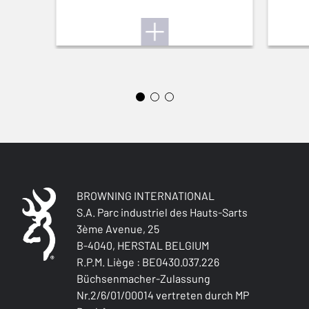
Back bore
VORDERE VISIERUNG
Brass bead
HILFSKORN
0
VERSTELLBARER SCHAFTRÜCKEN
Nein
SCHÄFT (R/L)
BROWNING INTERNATIONAL
Right handed
S.A. Parc industriel des Hauts-Sarts
3ème Avenue, 25
B-4040, HERSTAL BELGIUM
SCHAFTART
Rounded Pistol stock
R.P.M. Liège : BE0430.037.226
Büchsenmacher-Zulassung
Nr.2/6/01/00014 vertreten durch MP
SCHAFT OBERFLÄCHE