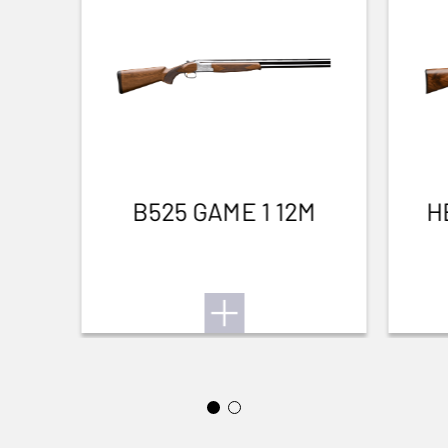
Niederwild
B525 GAME 1 12M
H